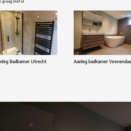
k graag met u!
nleg Badkamer Utrecht
Aanleg badkamer Veenendaa