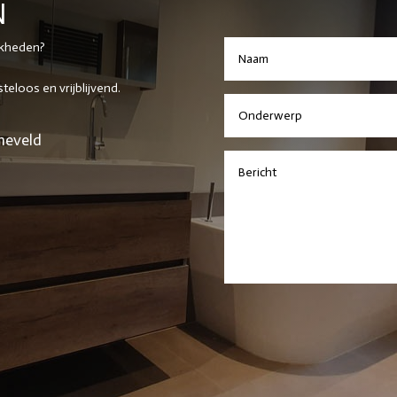
N
jkheden?
eloos en vrijblijvend.
neveld