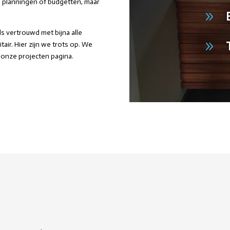
e planningen of budgetten, maar
9
s vertrouwd met bijna alle
9
air. Hier zijn we trots op. We
 onze projecten pagina.